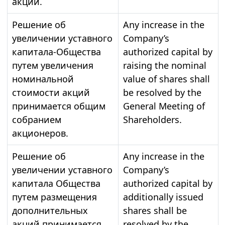
акций.
Решение об
Any increase in the
увеличении уставного
Company’s
капитала-Общества
authorized capital by
путем увеличения
raising the nominal
номинальной
value of shares shall
стоимости акций
be resolved by the
принимается общим
General Meeting of
собранием
Shareholders.
акционеров.
Решение об
Any increase in the
увеличении уставного
Company’s
капитала Общества
authorized capital by
путем размещения
additionally issued
дополнительных
shares shall be
акций принимается
resolved by the