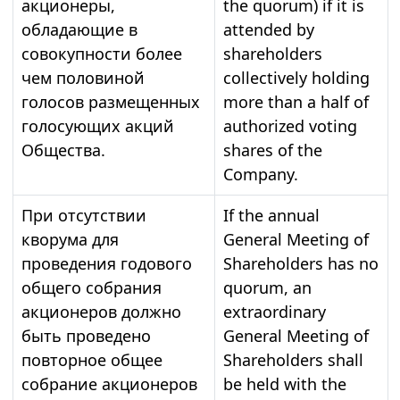
акционеры,
the quorum) if it is
обладающие в
attended by
совокупности более
shareholders
чем половиной
collectively holding
голосов размещенных
more than a half of
голосующих акций
authorized voting
Общества.
shares of the
Company.
При отсутствии
If the annual
кворума для
General Meeting of
проведения годового
Shareholders has no
общего собрания
quorum, an
акционеров должно
extraordinary
быть проведено
General Meeting of
повторное общее
Shareholders shall
собрание акционеров
be held with the