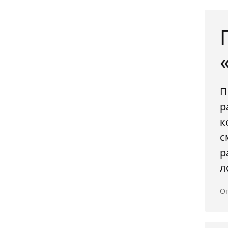
П
р
к
с
р
л
Оп