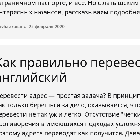
аграничном паспорте, и все. Но с латышским
нтересных нюансов, рассказываем подробнее
убликовано: 25 февраля 2020
Как правильно перевес
английский
еревести адрес — простая задача? В принципе
ак только берешься за дело, оказывается, ч
еревести не так уж и легко. Отсутствие "четк
ротиворечия в имеющихся подходах усложня
оэтому адреса переводят как получится. Дав