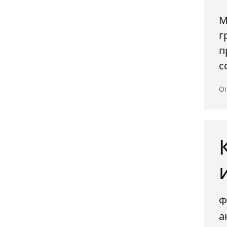
М
г
п
с
Оп
Ф
а