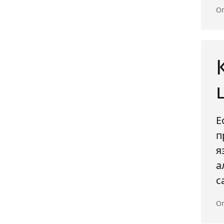
Оп
Е
п
я
а
с
Оп