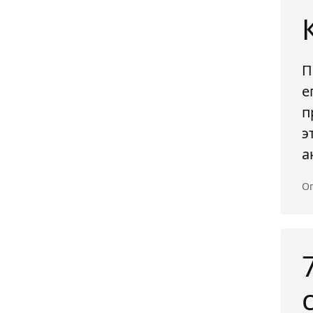
П
е
п
э
а
Оп