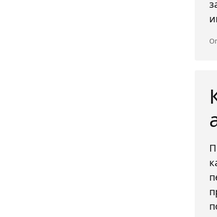
з
и
Оп
П
к
п
п
п