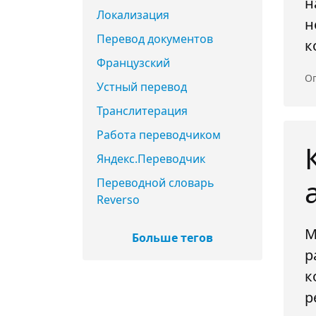
н
Локализация
н
Перевод документов
к
Французский
Оп
Устный перевод
Транслитерация
Работа переводчиком
Яндекс.Переводчик
Переводной словарь
Reverso
М
Больше тегов
р
к
р