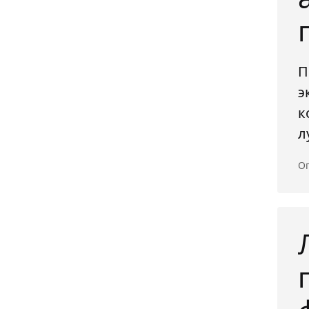
П
э
к
л
Оп