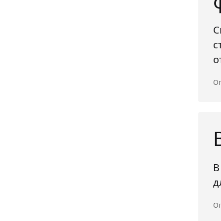
С
с
о
Оп
В
д
Оп