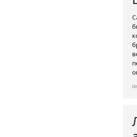
С
б
к
б
в
п
о
Оп