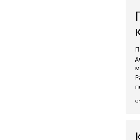
П
д
м
Р
п
Оп