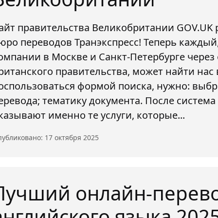
айт правительства Великобритании GOV.UK 
юро переводов Транэкспресс! Теперь каждый
омпании в Москве и Санкт-Петербурге чере
ританского правительства, может найти нас в
оспользоваться формой поиска, нужно: выбра
еревода; тематику документа. После систем
казывают именно те услуги, которые...
убликовано: 17 октября 2025
Лучший онлайн-перев
английского языка 2025