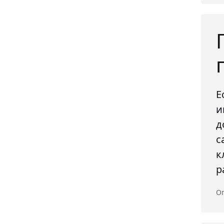
Е
и
д
с
к
р
Оп