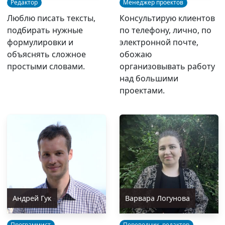
Редактор
Менеджер проектов
Люблю писать тексты,
Консультирую клиентов
подбирать нужные
по телефону, лично, по
формулировки и
электронной почте,
объяснять сложное
обожаю
простыми словами.
организовывать работу
над большими
проектами.
Андрей Гук
Варвара Логунова
Программист
Переводчик–редактор