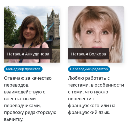
Наталья Анкудинова
Наталья Волкова
Менеджер проектов
Переводчик–редактор
Отвечаю за качество
Люблю работать с
переводов,
текстами, в особенности
взаимодействую с
с теми, что нужно
внештатными
перевести с
переводчиками,
французского или на
провожу редакторскую
французский язык.
вычитку.