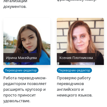
легализации
документов.
Ирина Макейцева
Ксения Плотникова
Переводчик–редактор
Переводчик–редактор
Работа переводчиком-
Проверяю работу
редактором позволяет
переводчиков
расширять кругозор и
английского и
просто приносит
немецкого языков.
удовольствие.