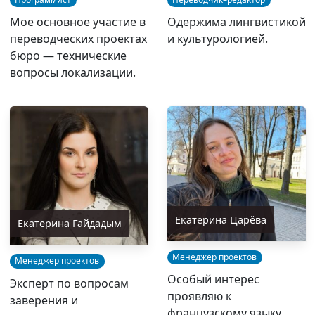
Мое основное участие в
Одержима лингвистикой
переводческих проектах
и культурологией.
бюро — технические
вопросы локализации.
Екатерина Царёва
Екатерина Гайдадым
Менеджер проектов
Менеджер проектов
Особый интерес
Эксперт по вопросам
проявляю к
заверения и
французскому языку.