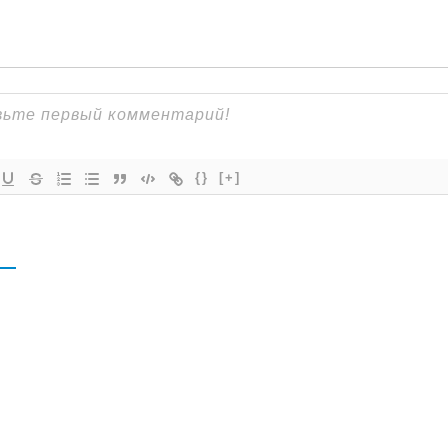
{}
[+]
В