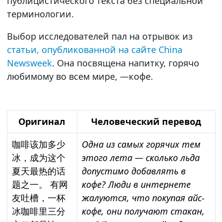
публицистического текста без специальной
терминологии.
Выбор исследователей пал на отрывок из
статьи, опубликованной на сайте China
Newsweek
. Она посвящена напитку, горячо
любимому во всем мире, —кофе.
Оригинал
Человеческий перевод
咖啡该加多少
Одна из самых горячих тем
冰，成为这个
этого лета — сколько льда
夏天最热的话
допустимо добавлять в
题之一。 有网
кофе?
Люди в интернете
友吐槽，一杯
жалуются, что покупая айс-
冰咖啡里三分
кофе, они получают стакан,