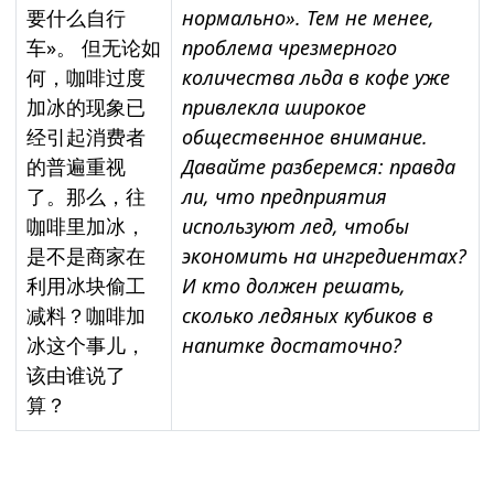
要什么自行
нормально».
Тем не менее,
车»。 但无论如
проблема чрезмерного
何，咖啡过度
количества льда в кофе уже
加冰的现象已
привлекла широкое
经引起消费者
общественное внимание.
的普遍重视
Давайте разберемся: правда
了。那么，往
ли, что предприятия
咖啡里加冰，
используют лед, чтобы
是不是商家在
экономить на ингредиентах?
利用冰块偷工
И кто должен решать,
减料？咖啡加
сколько ледяных кубиков в
冰这个事儿，
напитке достаточно?
该由谁说了
算？