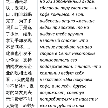
之二都是冰
на 2/3 заполненный льдом,
块，没喝几
сделаешь пару глотков — и
口，咖啡就喝
кофе кончился. А если
完了。为了多
выберешь опцию «меньше
喝几口于是选
льда» при заказе, то на
了少冰，结果
выдаче тебе вручат
拿到手却发现
неполный стакан.
Это
不是满杯……
мнение породило немало
此事也引发不
споров в Сети: некоторые
少争论，支持
пользователи его
的网友表示企
поддерживают, считая, что
业的吃相太难
компании ведут себя
看，»买的是咖
некрасиво: «Мы покупаем
啡不是冰»，反
кофе, а не лед», другие
对的网友则表
возражают, советуя
示消费者不能
потребителям не наглеть:
太矫情，»9块9
«За сто рублей и так