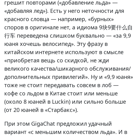
грешит повторами («добавление льда» —
«добавляя лед»). Есть у него неточности для
красного словца — например, «бурных»
споров в оригинале нет, а идиома 9块9要什么自
行车 переведена слишком буквально — «за 9,9
юаня хочешь велосипед». Эту фразу в
китайском интернете используют в смысле
«приобретая вещь со скидкой, не жди
великого качества/шикарного обслуживания/
дополнительных привилегий». Ну и «9,9 юаня»
тоже не стоит передавать совсем в лоб —
кофе со льдом в Китае стоит или меньше
(около 8 юаней в Luckin) или сильно больше
(от 20 юаней в «Старбакс»).
При этом GigaChat предложил удачный
вариант «с меньшим количеством льда». И в