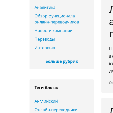
Аналитика
Обзор функционала
онлайн-переводчиков
Новости компании
Переводы
Интервью
П
э
Больше рубрик
к
л
Оп
Теги блога:
Английский
Онлайн-переводчики