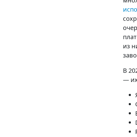
множ
исп
сохр
очер
плат
из н
заво
В 20
— их