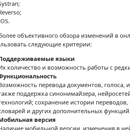
Systran;
Reverso;
IOS.
более объективного обзора изменений в он
льзовать следующие критерии:
Поддерживаемые языки
Их количество и возможность работы с редк
Функциональность
Возможность перевода документов, голоса, и
также поддержка синонимайзера, нейросете
технологий; сохранение истории переводов,
словарей и других дополнительных функций
Мобильная версия
Наличие мобильной версии, изменения в не