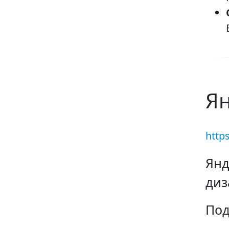
Ян
https
Янд
диз
Под