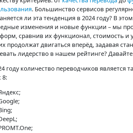
еству критериев: от
качества перевода
до
ф
ользования
. Большинство сервисов регулярн
аняется ли эта тенденция в 2024 году? В это
едные изменения и новые функции – мы пр
форм, сравнив их функционал, стоимость и 
их продолжат двигаться вперёд, задавая стан
евать лидерство в нашем рейтинге? Давайте
24 году количество переводчиков является та
 8:
Яндекс;
Google;
Bing;
DeepL;
PROMT.One;