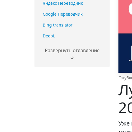
Яндекс Переводчик
Google Переводчик
Bing translator
DeepL
Развернуть оглавление
↓
Опубли
Л
2
Уже 