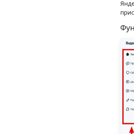
Янд
прис
Фун