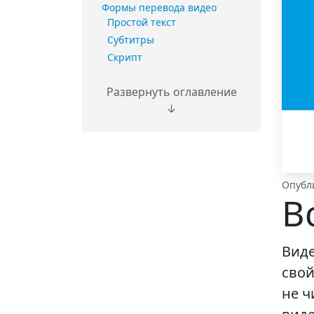
Формы перевода видео
Простой текст
Субтитры
Скрипт
Развернуть оглавление
↓
Опубли
В
Виде
свой
не ч