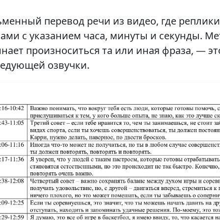
менный перевод речи из видео, где репли
ами с указанием часа, минуты и секунды. Ме
нает произноситься та или иная фраза, — э
едующей озвучки.