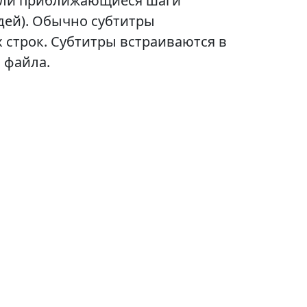
или приближающиеся шаги
дей). Обычно субтитры
х строк. Субтитры встраиваются в
 файла.