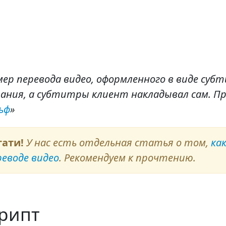
ер перевода видео, оформленного в виде суб
ания, а субтитры клиент накладывал сам. П
ьф
»
тати!
У нас есть отдельная статья о том,
ка
реводе видео
. Рекомендуем к прочтению.
рипт