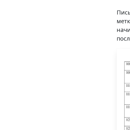
Пись
метк
начи
посл