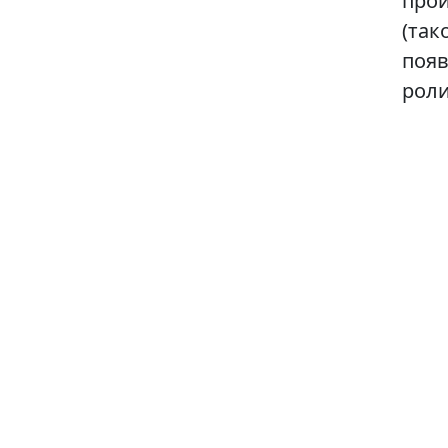
прои
(так
появ
роли