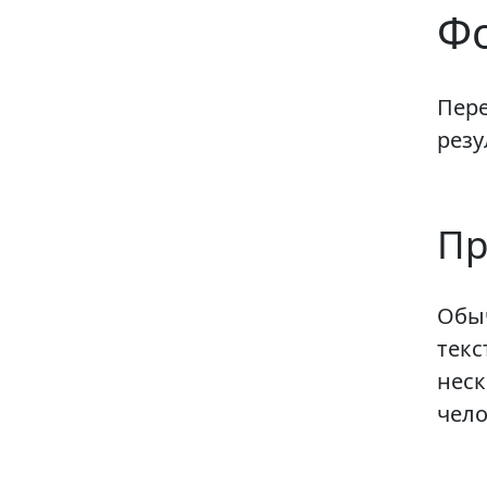
Ф
Пере
резу
Пр
Обыч
текс
неск
чело