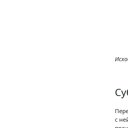
Исхо
Су
Пере
с не