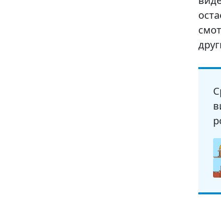
виде
оста
смот
друг
С
в
р