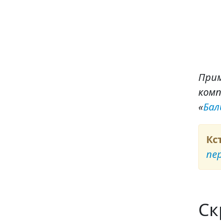
Прим
комп
«
Бал
Кс
пе
Ск